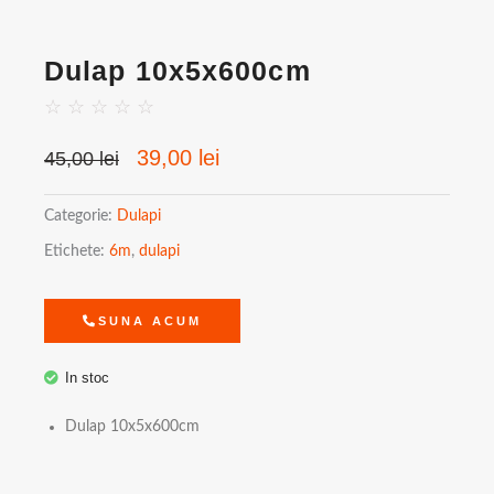
Dulap 10x5x600cm
☆
☆
☆
☆
☆
Prețul
Prețul
39,00
lei
45,00
lei
inițial
curent
a
este:
Categorie:
Dulapi
fost:
39,00 lei.
Etichete:
6m
,
dulapi
45,00 lei.
SUNA ACUM
In stoc
Dulap 10x5x600cm