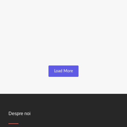
Grinzi
Grinda 10x15x400cm
☆
☆
☆
☆
☆
80,00
lei
72,00
lei
Load More
Despre noi