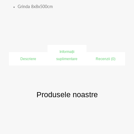
Grinda 8x8x500cm
Informații
Descriere
suplimentare
Recenzii (0)
Produsele noastre
Prețul
Prețul
inițial
curent
a
este: