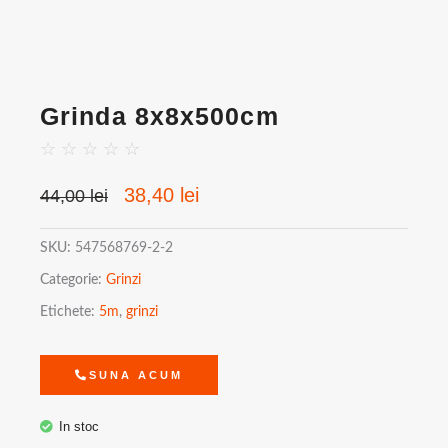
Grinda 8x8x500cm
☆
☆
☆
☆
☆
Prețul
Prețul
38,40
lei
44,00
lei
inițial
curent
a
este:
SKU:
547568769-2-2
fost:
38,40 lei.
Categorie:
Grinzi
44,00 lei.
Etichete:
5m
,
grinzi
SUNA ACUM
In stoc