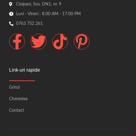
Ciolpani, Sos. DN1, nr. 9
Luni - Vineri : 8:00 AM - 17:00 PM
0763 752 261
F
T
T
P
a
w
i
i
c
i
k
n
Link-uri rapide
e
t
t
t
Grinzi
b
t
o
e
Cherestea
o
e
k
r
Contact
o
r
e