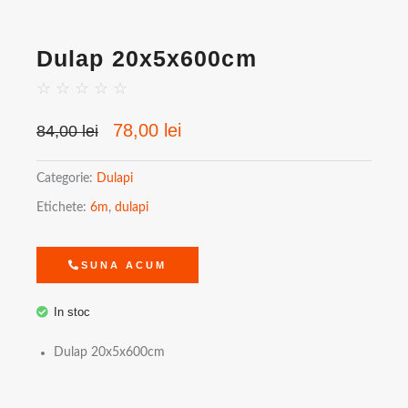
Dulap 20x5x600cm
☆
☆
☆
☆
☆
Prețul
Prețul
78,00
lei
84,00
lei
inițial
curent
a
este:
Categorie:
Dulapi
fost:
78,00 lei.
Etichete:
6m
,
dulapi
84,00 lei.
SUNA ACUM
In stoc
Dulap 20x5x600cm