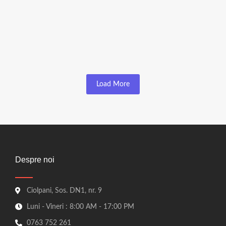
Grinzi
Grinda 10x15x400cm
☆
☆
☆
☆
☆
80,00
lei
72,00
lei
Load More
Despre noi
Ciolpani, Sos. DN1, nr. 9
Luni - Vineri : 8:00 AM - 17:00 PM
0763 752 261