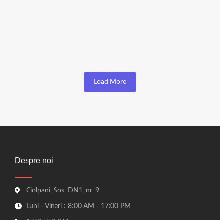
Grinzi
Grinda 10x15x400cm
☆
☆
☆
☆
☆
80,00
lei
72,00
lei
Load More
Despre noi
Ciolpani, Sos. DN1, nr. 9
Luni - Vineri : 8:00 AM - 17:00 PM