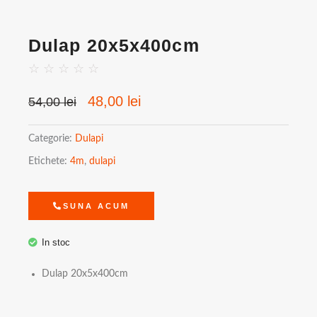
Dulap 20x5x400cm
☆
☆
☆
☆
☆
Prețul
Prețul
48,00
lei
54,00
lei
inițial
curent
a
este:
Categorie:
Dulapi
fost:
48,00 lei.
Etichete:
4m
,
dulapi
54,00 lei.
SUNA ACUM
In stoc
Dulap 20x5x400cm